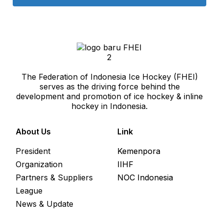
Juara IIHT, Tim Indonesia
The Federation of Indonesia Ice Hockey (FHEI)
Tekuk Singapura
serves as the driving force behind the
development and promotion of ice hockey & inline
October 22, 2016
hockey in Indonesia.
About Us
Link
President
Kemenpora
Organization
IIHF
Partners & Suppliers
NOC Indonesia
League
News & Update