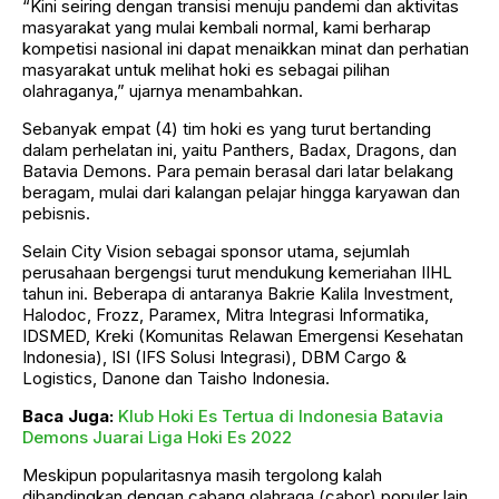
“Kini seiring dengan transisi menuju pandemi dan aktivitas
masyarakat yang mulai kembali normal, kami berharap
kompetisi nasional ini dapat menaikkan minat dan perhatian
masyarakat untuk melihat hoki es sebagai pilihan
olahraganya,” ujarnya menambahkan.
Sebanyak empat (4) tim hoki es yang turut bertanding
dalam perhelatan ini, yaitu Panthers, Badax, Dragons, dan
Batavia Demons. Para pemain berasal dari latar belakang
beragam, mulai dari kalangan pelajar hingga karyawan dan
pebisnis.
Selain City Vision sebagai sponsor utama, sejumlah
perusahaan bergengsi turut mendukung kemeriahan IIHL
tahun ini. Beberapa di antaranya Bakrie Kalila Investment,
Halodoc, Frozz, Paramex, Mitra Integrasi Informatika,
IDSMED, Kreki (Komunitas Relawan Emergensi Kesehatan
Indonesia), ISI (IFS Solusi Integrasi), DBM Cargo &
Logistics, Danone dan Taisho Indonesia.
Baca Juga:
Klub Hoki Es Tertua di Indonesia Batavia
Demons Juarai Liga Hoki Es 2022
Meskipun popularitasnya masih tergolong kalah
dibandingkan dengan cabang olahraga (cabor) populer lain