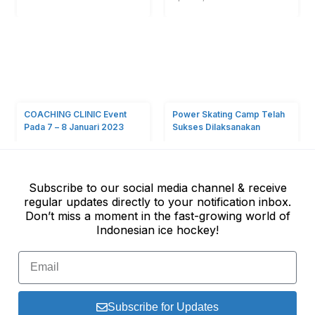
COACHING CLINIC Event
Power Skating Camp Telah
Pada 7 – 8 Januari 2023
Sukses Dilaksanakan
January 19, 2023
January 18, 2023
Subscribe to our social media channel & receive
regular updates directly to your notification inbox.
Don’t miss a moment in the fast-growing world of
Indonesian ice hockey!
Klub Hoki Es Tertua di
FHEI Luncurkan Lagi
Indonesia Batavia Demons
Kompetisi Hoki Es Nasional
Juarai Liga Hoki Es 2022
Usai Vakum 2 Tahun
November 22, 2022
July 22, 2022
Subscribe for Updates